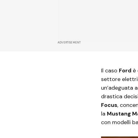
ADVERTISEMENT
Il caso
Ford
è 
settore elettr
un’adeguata an
drastica decis
Focus
, concen
la
Mustang M
con modelli b