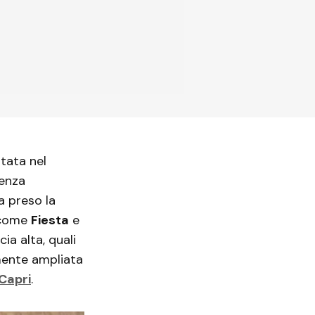
tata nel
senza
a preso la
o come
Fiesta
e
ia alta, quali
mente ampliata
Capri
.