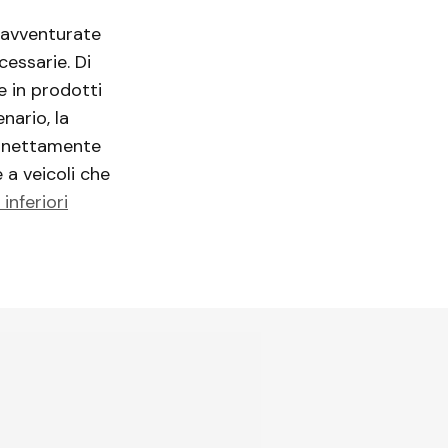
i avventurate
cessarie. Di
 in prodotti
nario, la
 è nettamente
 a veicoli che
inferiori