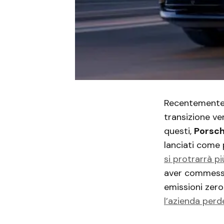
Recentemente, 
transizione ver
questi,
Porsc
lanciati come 
si protrarrà pi
aver commesso 
emissioni zero.
l’azienda perd