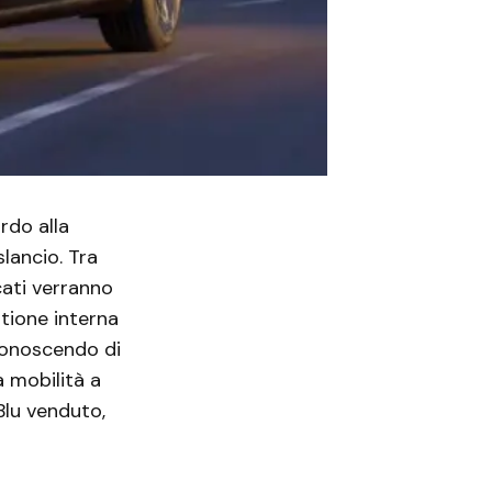
rdo alla
slancio. Tra
cati verranno
tione interna
iconoscendo di
a mobilità a
Blu venduto,