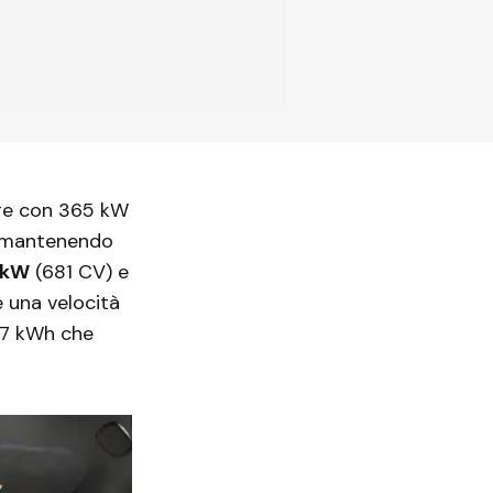
ore con 365 kW
r mantenendo
 kW
(681 CV) e
 una velocità
,7 kWh che