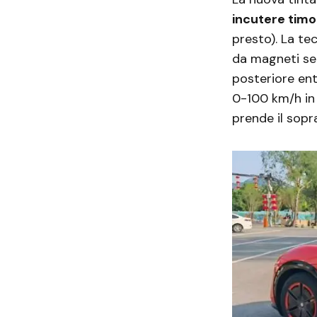
incutere timo
presto). La te
da magneti se
posteriore en
0-100 km/h in 
prende il sopr