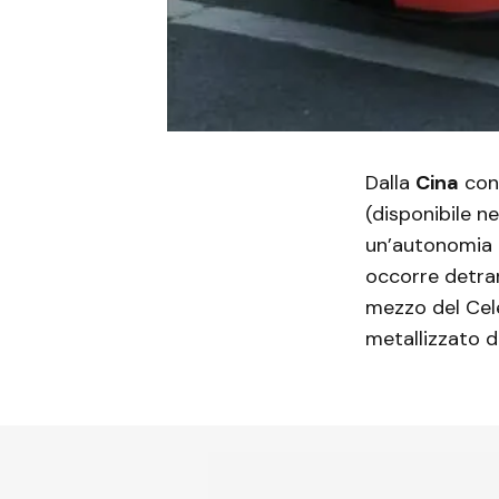
Dalla
Cina
co
(disponibile n
un’autonomia
occorre detrarr
mezzo del Cel
metallizzato d