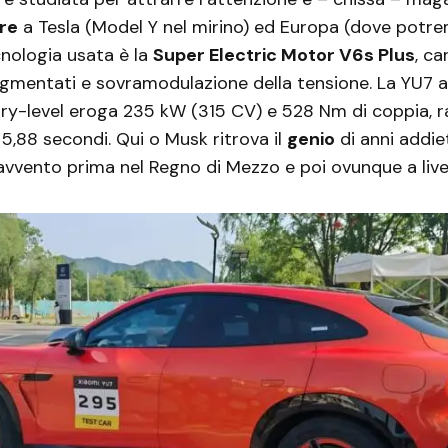
re
a Tesla (Model Y nel mirino) ed Europa (dove potr
cnologia usata è la
Super Electric Motor V6s Plus
, ca
gmentati e sovramodulazione della tensione. La YU7 a
try-level eroga 235 kW (315 CV) e 528 Nm di coppia,
5,88 secondi. Qui o Musk ritrova il
genio
di anni addiet
avvento prima nel Regno di Mezzo e poi ovunque a livel