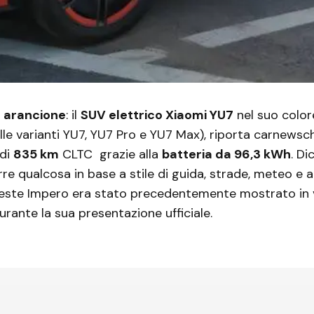
n
arancione
: il
SUV elettrico Xiaomi YU7
nel suo color
elle varianti YU7, YU7 Pro e YU7 Max), riporta carnewsch
 di
835 km
CLTC grazie alla
batteria da 96,3 kWh
. Di
e qualcosa in base a stile di guida, strade, meteo e altr
este Impero era stato precedentemente mostrato in v
urante la sua presentazione ufficiale.