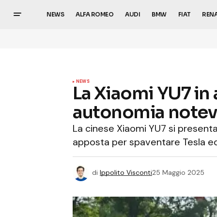
NEWS
ALFA ROMEO
AUDI
BMW
FIAT
REN
NEWS
La Xiaomi YU7 in
autonomia note
La cinese Xiaomi YU7 si presenta
apposta per spaventare Tesla e
di
Ippolito Visconti
25 Maggio 2025