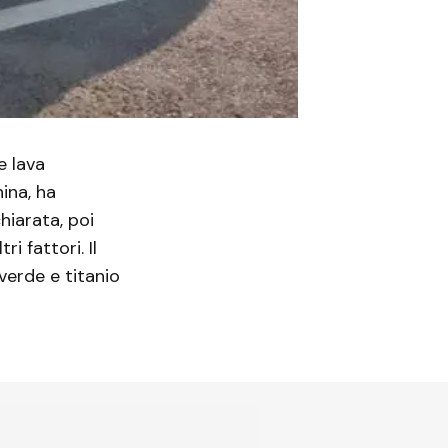
e lava
ina, ha
chiarata, poi
i fattori. Il
erde e titanio