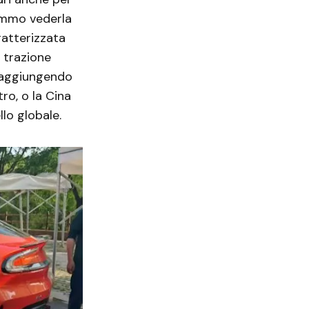
emmo vederla
ratterizzata
 trazione
 raggiungendo
ro, o la Cina
lo globale.