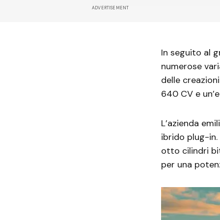
ADVERTISEMENT
In seguito al 
numerose varia
delle creazion
640 CV e un’e
L’azienda emil
ibrido plug-in
otto cilindri b
per una poten