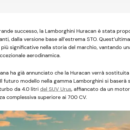
grande successo, la Lamborghini Huracan è stata prop
nti, dalla versione base all’estrema STO. Quest’ultima
i più significative nella storia del marchio, vantando u
ccezionale aerodinamica.
iana ha già annunciato che la Huracan verrà sostituit
. Il futuro modello nella gamma Lamborghini si baserà s
iturbo da 4.0 litri
del SUV Urus
, affiancato da un motor
za complessiva superiore ai 700 CV.