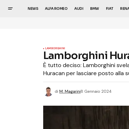
NEWS
ALFA ROMEO
AUDI
BMW
FIAT
REN
LAMBORGHINI
Lamborghini Huraca
È tutto deciso: Lamborghini svel
Huracan per lasciare posto alla 
di
M. Magarini
8 Gennaio 2024