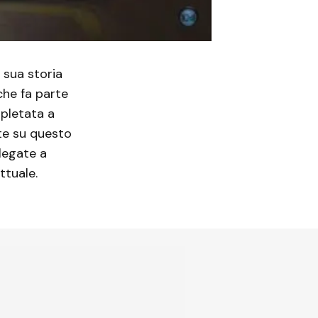
 sua storia
che fa parte
pletata a
nte su questo
legate a
ttuale.