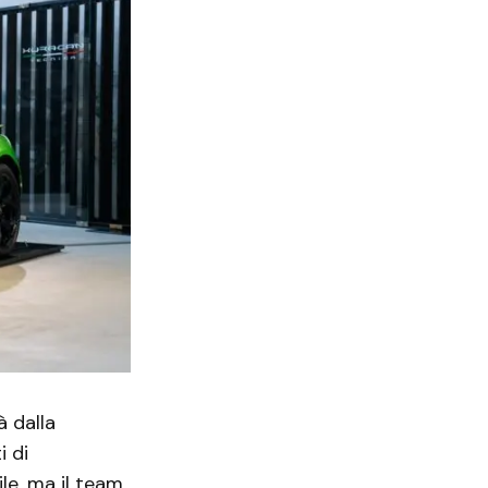
à dalla
i di
le, ma il team