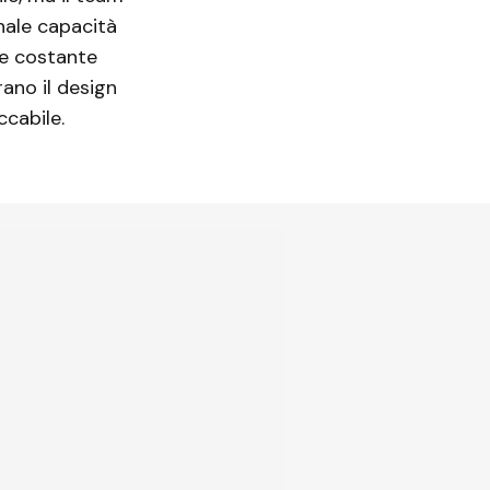
nale capacità
se costante
rano il design
ccabile.