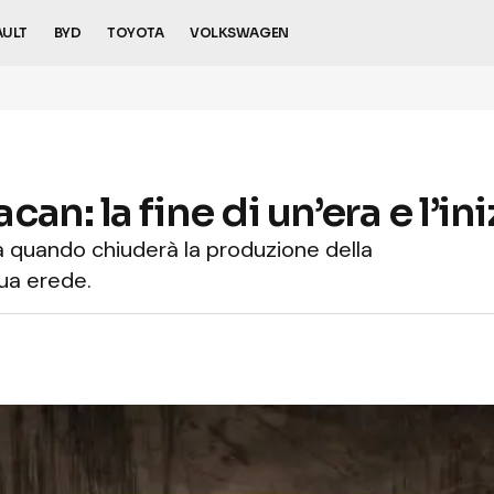
AULT
BYD
TOYOTA
VOLKSWAGEN
n: la fine di un’era e l’in
a quando chiuderà la produzione della
sua erede.