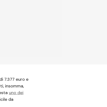
di 7.377 euro e
nti, insomma,
resta
uno dei
cile da