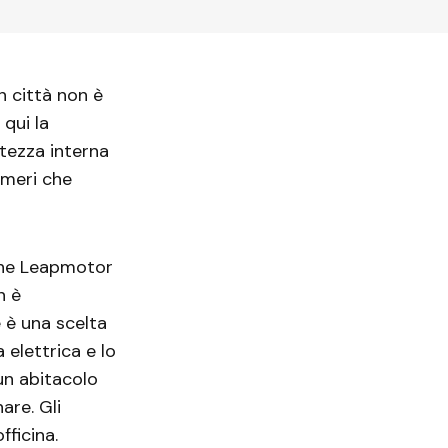
in città non è
 qui la
altezza interna
numeri che
 che Leapmotor
n è
e è una scelta
 elettrica e lo
un abitacolo
are. Gli
ficina.