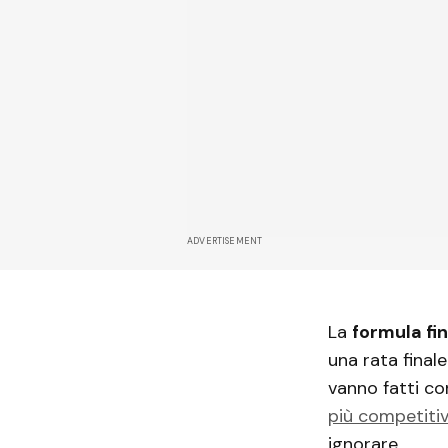
ADVERTISEMENT
La
formula fin
una rata final
vanno fatti co
più competitiv
ignorare.