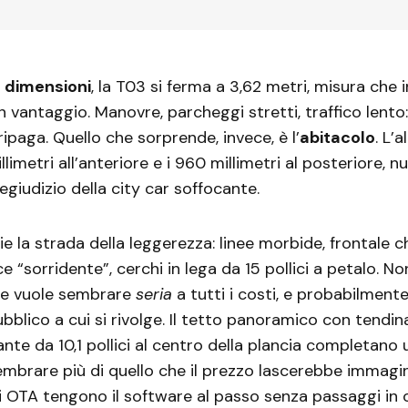
e
dimensioni
, la T03 si ferma a 3,62 metri, misura che 
n vantaggio. Manovre, parcheggi stretti, traffico lento:
paga. Quello che sorprende, invece, è l’
abitacolo
. L’
limetri all’anteriore e i 960 millimetri al posteriore, 
egiudizio della city car soffocante.
ie la strada della leggerezza: linee morbide, frontale
e “sorridente”, cerchi in lega da 15 pollici a petalo. No
che vuole sembrare
seria
a tutti i costi, e probabilment
ubblico a cui si rivolge. Il tetto panoramico con tendina
nte da 10,1 pollici al centro della plancia completano 
mbrare più di quello che il prezzo lascerebbe immagin
OTA tengono il software al passo senza passaggi in of