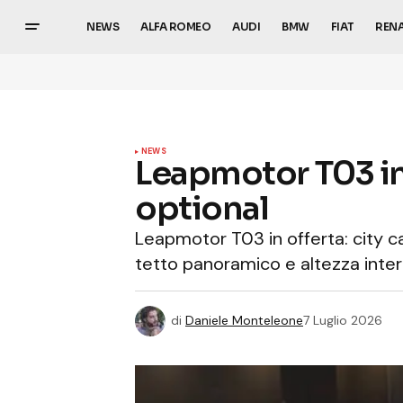
NEWS
ALFA ROMEO
AUDI
BMW
FIAT
REN
NEWS
Leapmotor T03 in 
optional
Leapmotor T03 in offerta: city ca
tetto panoramico e altezza inte
di
Daniele Monteleone
7 Luglio 2026