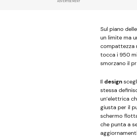
ADVERTISEMENT
Sul piano dell
un limite ma u
compattezza ri
tocca i 950 mil
smorzano il pr
Il
design
scegl
stessa definisc
un’elettrica 
giusta per il p
schermo flotta
che punta a se
aggiornamenti 