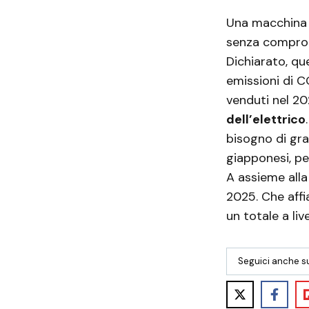
Una macchina a 
senza comprome
Dichiarato, qu
emissioni di CO
venduti nel 2
dell’elettrico
bisogno di gran
giapponesi, p
A assieme alla
2025. Che affi
un totale a liv
Seguici anche s