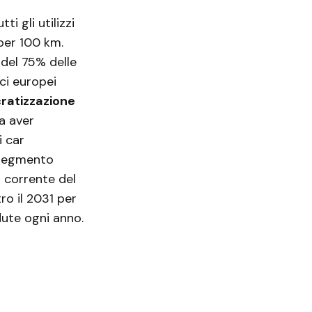
i gli utilizzi
per 100 km.
 del 75% delle
ici europei
cratizzazione
za aver
i car
 segmento
a corrente del
ro il 2031 per
ndute ogni anno.