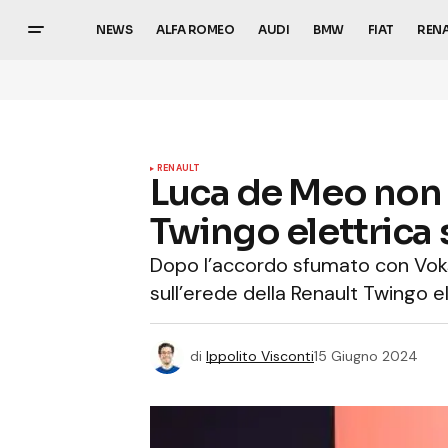
NEWS
ALFA ROMEO
AUDI
BMW
FIAT
REN
RENAULT
Luca de Meo non s
Twingo elettrica 
Dopo l’accordo sfumato con Vok
sull’erede della Renault Twingo el
di
Ippolito Visconti
15 Giugno 2024