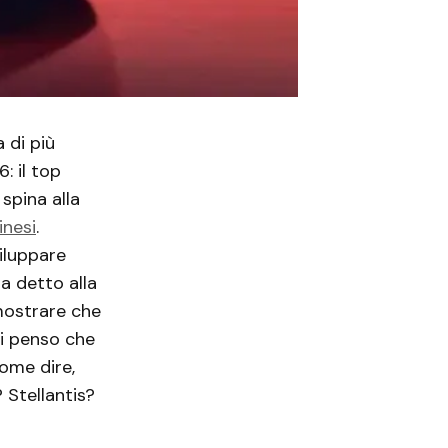
 di più
: il top
spina alla
inesi
.
iluppare
a detto alla
imostrare che
di penso che
ome dire,
 Stellantis?