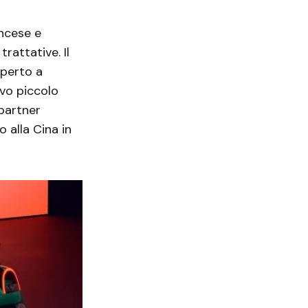
ancese e
rattative. Il
aperto a
ovo piccolo
 partner
o alla Cina in