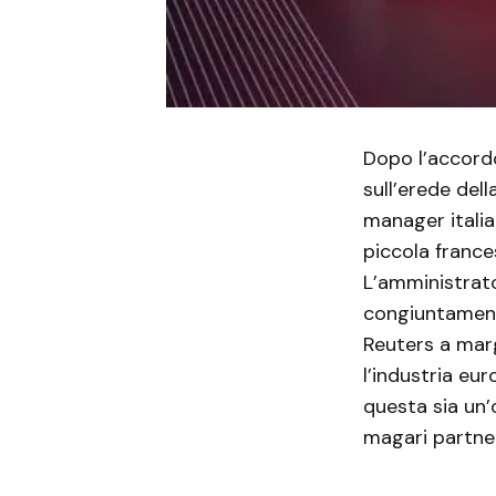
Dopo l’accord
sull’erede dell
manager italia
piccola france
L’amministrato
congiuntamente
Reuters a marg
l’industria eu
questa sia un
magari partner