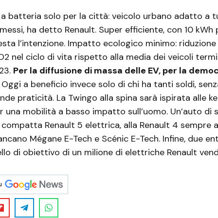
batteria solo per la città: veicolo urbano adatto a tutt
ssi, ha detto Renault. Super efficiente, con 10 kWh 
esta l’intenzione. Impatto ecologico minimo: riduzione
2 nel ciclo di vita rispetto alla media dei veicoli term
023.
Per la diffusione di massa delle EV, per la demo
. Oggi a beneficio invece solo di chi ha tanti soldi, sen
de praticità. La Twingo alla spina sarà ispirata alle ke
er una mobilità a basso impatto sull’uomo. Un’auto di
 compatta Renault 5 elettrica, alla Renault 4 sempre 
ancano Mégane E-Tech e Scénic E-Tech. Infine, due ent
ello di obiettivo di un milione di elettriche Renault ve
u