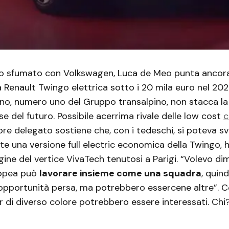
o sfumato con Volkswagen, Luca de Meo punta ancora
a Renault Twingo elettrica sotto i 20 mila euro nel 2026
no, numero uno del Gruppo transalpino, non stacca la 
se del futuro. Possibile acerrima rivale delle low cost
c
re delegato sostiene che, con i tedeschi, si poteva sv
 una versione full electric economica della Twingo, h
ine del vertice VivaTech tenutosi a Parigi. “Volevo d
ropea può
lavorare insieme come una squadra
, quin
’opportunità persa, ma potrebbero essercene altre”. C
 di diverso colore potrebbero essere interessati. Chi?