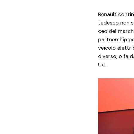
Renault contin
tedesco non so
ceo del marc
partnership pe
veicolo elettr
diverso, o fa d
Ue.