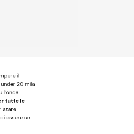
mpere il
a under 20 mila
ull’onda
 tutte le
r stare
 di essere un