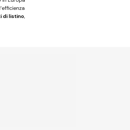
’efficienza
 di listino
,