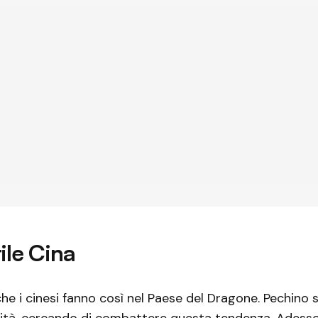
ile Cina
he i cinesi fanno così nel Paese del Dragone. Pechino 
ità, cercando di combattere questa tendenza. Adesso