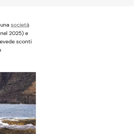
o una
società
 nel 2025) e
prevede sconti
n