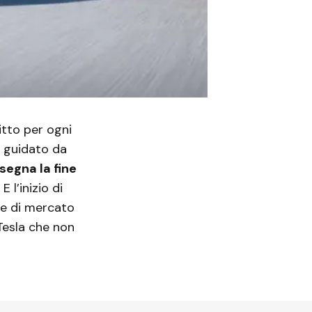
itto per ogni
o guidato da
segna la fine
. E l’inizio di
te di mercato
Tesla che non