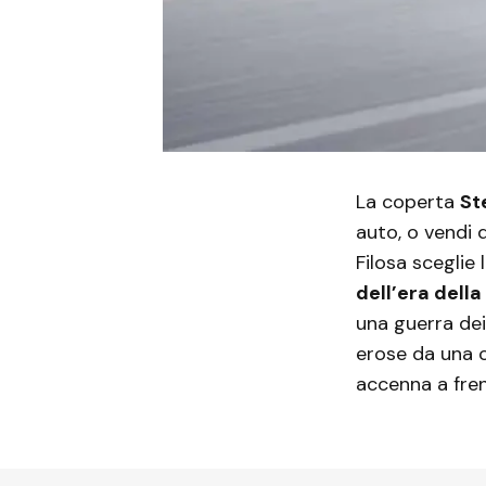
La coperta
St
auto, o vendi 
Filosa sceglie
dell’era dell
una guerra dei
erose da una 
accenna a frenar