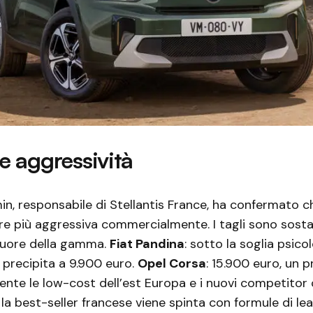
 aggressività
n, responsabile di Stellantis France, ha confermato c
re più aggressiva commercialmente. I tagli sono sostan
 cuore della gamma.
Fiat Pandina
: sotto la soglia psico
i precipita a 9.900 euro.
Opel Corsa
: 15.900 euro, un 
ente le low-cost dell’est Europa e i nuovi competitor c
: la best-seller francese viene spinta con formule di le