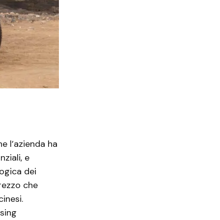
he l’azienda ha
ziali, e
logica dei
prezzo che
inesi.
asing