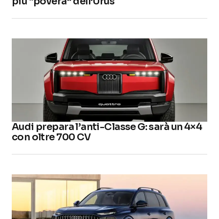
più “povera” dell’Urus
Audi prepara l’anti-Classe G: sarà un 4×4
con oltre 700 CV