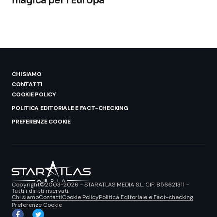
magica per l’Europa
CHI SIAMO
CONTATTI
COOKIE POLICY
POLITICA EDITORIALE E FACT-CHECKING
PREFERENZE COOKIE
Copyright©2003-2026 - STARATLAS MEDIA S.L. CIF: B56621311 -
Tutti i diritti riservati.
Chi siamo
Contatti
Cookie Policy
Politica Editoriale e Fact-checking
Preferenze Cookie