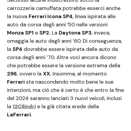
Secondo alcune indiscrezioni, sotto la
carrozzeria camuffata potrebbe esserci anche
la nuova
Ferrari Icona SP4
, linea ispirata alle
auto da corsa degli anni ’50 nelle versioni
Monza SP1
e
SP2.
La
Daytona SP3
, invece,
omaggia le auto degli anni ’60. Di conseguenza,
la
SP4
dovrebbe essere ispirata dalle auto da
corsa degli anni ’70. Altre voci ancora dicono
che potrebbe essere la versione estrema della
296
, ovvero la
XX.
Insomma, al momento
Ferrari
sta nascondendo molto bene le sue
intenzioni, ma ciò che è certo è che entro la fine
del 2024 saranno lanciati 3 nuovi veicoli, inclusi
la
12Cilindri
e la già citata erede della
LaFerrari
.