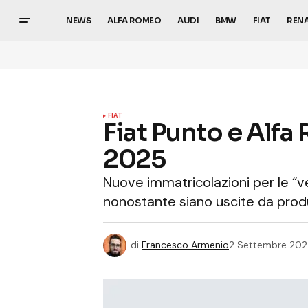
NEWS
ALFA ROMEO
AUDI
BMW
FIAT
REN
FIAT
Fiat Punto e Alfa
2025
Nuove immatricolazioni per le “v
nonostante siano uscite da produ
di
Francesco Armenio
2 Settembre 20