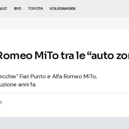
AULT
BYD
TOYOTA
VOLKSWAGEN
 Romeo MiTo tra le “auto zo
ecchie” Fiat Punto e Alfa Romeo MiTo,
zione anni fa.
25