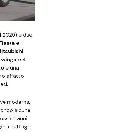
l 2025) e due
Fiesta
e
itsubishi
Twingo
e 4
go
e una
no affatto
asi.
iave moderna,
condo alcune
rossimi anni
iori dettagli