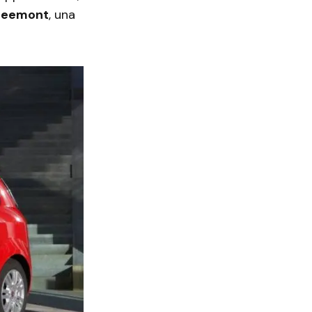
reemont
, una