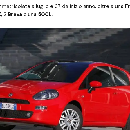
matricolate a luglio e 67 da inizio anno, oltre a una
F
X
, 2
Brava
e una
500L
.