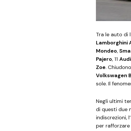
Tra le auto di
Lamborghini 
Mondeo
,
Sma
Pajero
, 11
Aud
Zoe
. Chiudono
Volkswagen B
sole. Il fenom
Negli ultimi te
di questi due 
indiscrezioni,
per rafforzare 