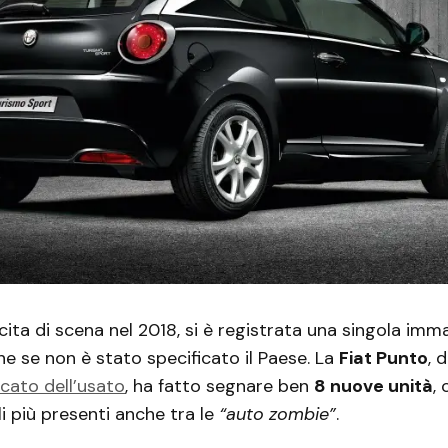
scita di scena nel 2018, si è registrata una singola imm
he se non è stato specificato il Paese. La
Fiat Punto
, 
cato dell’usato
, ha fatto segnare ben
8 nuove unità
,
i più presenti anche tra le
“auto zombie”
.