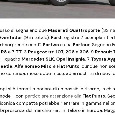
 lusso si segnalano due
Maserati Quattroporte
(32 ne
Aventador
(9 in totale).
Ford
registra 7 esemplari tra
rt
sorprende con 12
Fortwo
e una
Forfour
. Seguono
M
i R8
e 7
TT
, 3
Peugeot
tra
107, 206
e
306
, 9
Renault 
 il quadro
Mercedes SLK, Opel Insignia
, 7
Toyota Ay
eetle. Alfa Romeo MiTo
e
Fiat Punto
, dunque, non so
eno continua, mese dopo mese, ad arricchirsi di nuovi c
mpi si è tornati a parlare di un possibile ritorno, in ch
modelli, con
particolare attenzione alla
Fiat Punto
. Se
 l’iconica compatta potrebbe rientrare in gamma nei p
la presenza del marchio Fiat in Italia e in Europa. Magg