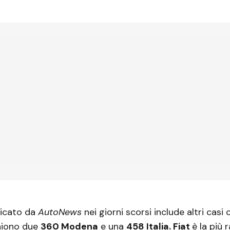
licato da
AutoNews
nei giorni scorsi include altri casi 
iono due
360 Modena
e una
458 Italia. Fiat
è la più 