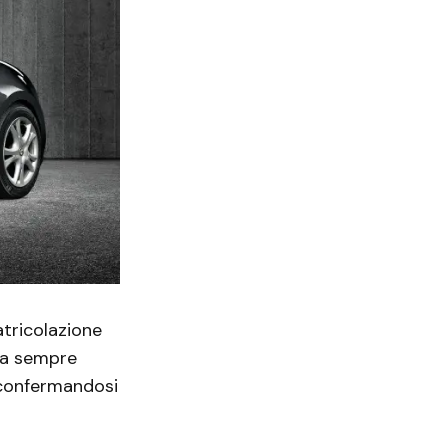
atricolazione
da sempre
 confermandosi