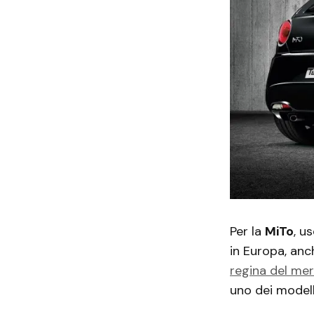
Per la
MiTo
, u
in Europa, anc
regina del mer
uno dei modell