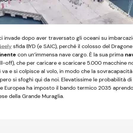
ci invade dopo aver traversato gli oceani su imbarcazi
Geely
sfida BYD (e SAIC), perché il colosso del Dragon
inente
con un’immensa nave cargo. È la sua prima
na
ll-off), che per caricare e scaricare 5.000 macchine n
Si va e si colpisce al volo, in modo che la sovracapacit
ero si sfoghi qui da noi. Elevatissime le probabilità di
ne Europea ha imposto il bando termico 2035 aprendo 
aese della Grande Muraglia.