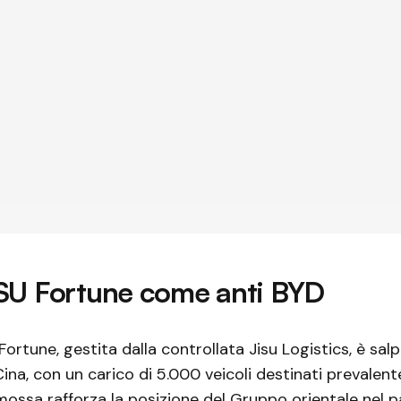
ISU Fortune come anti BYD
Fortune, gestita dalla controllata Jisu Logistics, è sal
 Cina, con un carico di 5.000 veicoli destinati prevale
 mossa rafforza la posizione del Gruppo orientale nel