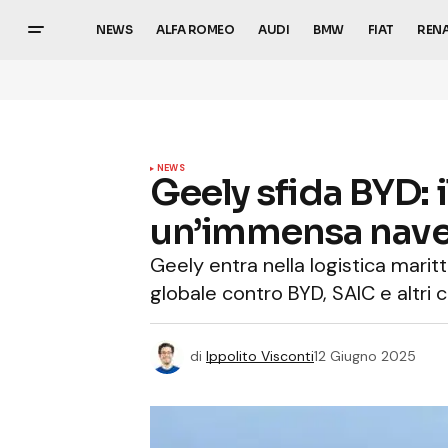
NEWS
ALFA ROMEO
AUDI
BMW
FIAT
REN
NEWS
Geely sfida BYD: 
un’immensa nave
Geely entra nella logistica marit
globale contro BYD, SAIC e altri c
di
Ippolito Visconti
12 Giugno 2025