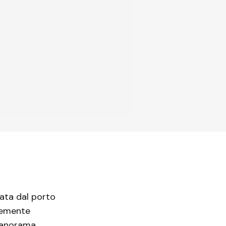
pata dal porto
ntemente
 panorama