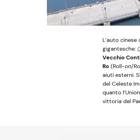
L’auto cinese 
gigantesche:
Vecchio Cont
Ro
(Roll-on/Ro
aiuti esterni. 
del Celeste Imp
quanto l’Unio
vittoria del P