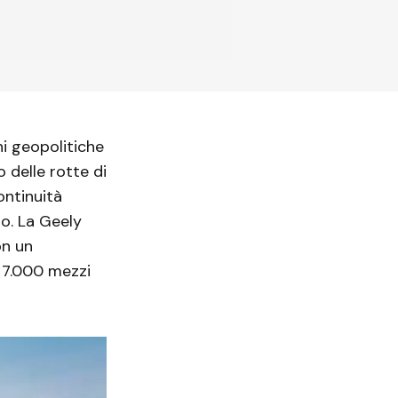
ni geopolitiche
 delle rotte di
ontinuità
ro. La Geely
on un
a 7.000 mezzi