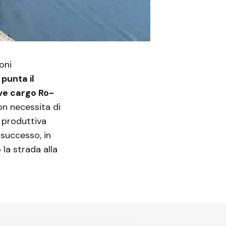
oni
e
punta il
ve cargo Ro-
on necessita di
à produttiva
 successo, in
la strada alla