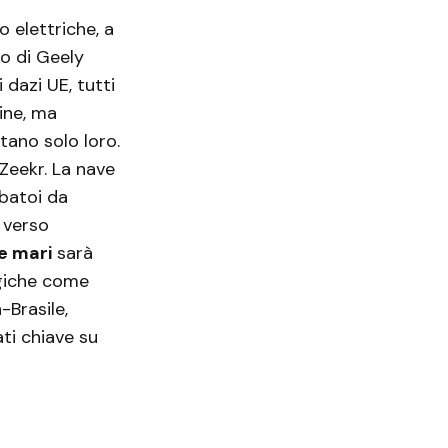
 elettriche, a
no di Geely
 dazi UE, tutti
ine, ma
tano solo loro.
Zeekr. La nave
rbatoi da
e verso
e mari
sarà
egiche come
-Brasile,
ti chiave su