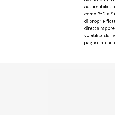
automobilistic
come BYD e SA
di proprie flot
diretta rappr
volatilità dei 
pagare meno e 