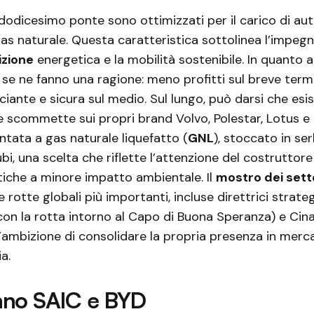
odicesimo ponte sono ottimizzati per il carico di auto
as naturale. Questa caratteristica sottolinea l’impeg
izione
energetica e la mobilità sostenibile. In quanto ai
i se ne fanno una ragione: meno profitti sul breve term
ciante e sicura sul medio. Sul lungo, può darsi che esis
scommette sui propri brand Volvo, Polestar, Lotus e 
ntata a gas naturale liquefatto (
GNL
), stoccato in se
bi, una scelta che riflette l’attenzione del costruttor
stiche a minore impatto ambientale. Il
mostro dei sett
e rotte globali più importanti, incluse direttrici strat
on la rotta intorno al Capo di Buona Speranza) e Cina
’ambizione di consolidare la propria presenza in merca
a.
nno SAIC e BYD