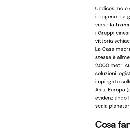
Undicesimo e d
idrogeno e a g
verso la
trans
i Gruppi cines
vittoria schiac
La Casa madre 
stessa è alime
2.000 metri cu
soluzioni logi
impiegato sull
Asia-Europa (c
evidenziando l
scala planetari
Cosa fa