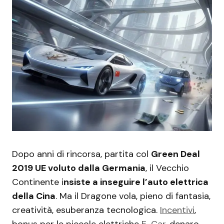
Dopo anni di rincorsa, partita col
Green Deal
2019 UE voluto dalla Germania
, il Vecchio
Continente i
nsiste a inseguire l’auto elettrica
della Cina
. Ma il Dragone vola, pieno di fantasia,
creatività, esuberanza tecnologica.
Incentivi
,
bonus per le piccole elettriche
E-Car
, denaro