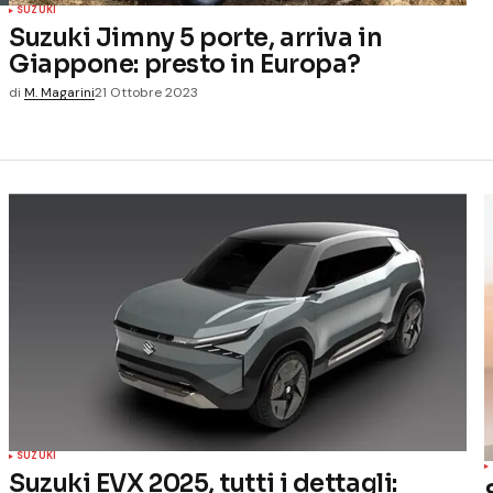
SUZUKI
Suzuki Jimny 5 porte, arriva in
Giappone: presto in Europa?
di
M. Magarini
21 Ottobre 2023
SUZUKI
Suzuki EVX 2025, tutti i dettagli: