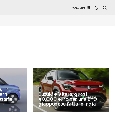
FOLLOW
,
 in
Suzuki e Vitara, quasi
ssarie
40.000 euro per una BYD
giapponese fatta in India