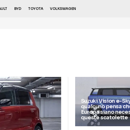
AULT
BYD
TOYOTA
VOLKSWAGEN
Suzuki Vision e-Sky
qualcuno pensa che
Europa siano nece
queste scatolette