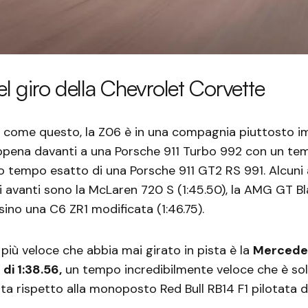
del giro della Chevrolet Corvette
come questo, la Z06 è in una compagnia piuttosto i
pena davanti a una Porsche 911 Turbo 992 con un tem
o tempo esatto di una Porsche 911 GT2 RS 991. Alcuni al
 avanti sono la McLaren 720 S (1:45.50), la AMG GT Bl
rsino una C6 ZR1 modificata (1:46.75).
 più veloce che abbia mai girato in pista è la
Mercede
di 1:38.56,
un tempo incredibilmente veloce che è so
ista rispetto alla monoposto Red Bull RB14 F1 pilotata 