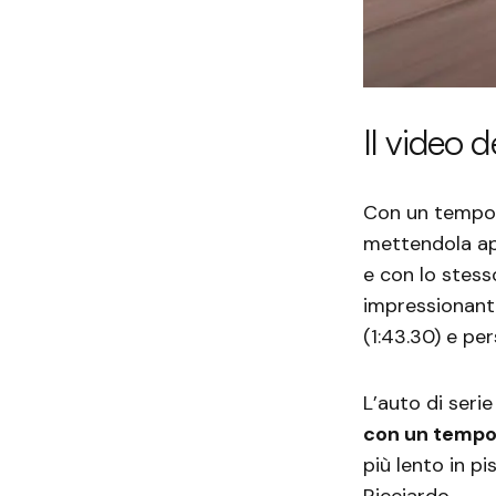
Il video 
Con un tempo 
mettendola ap
e con lo stess
impressionanti
(1:43.30) e pe
L’auto di serie
con un tempo 
più lento in p
Ricciardo.