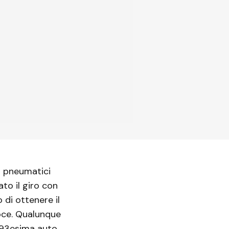
n pneumatici
to il giro con
 di ottenere il
oce. Qualunque
a 93esima auto