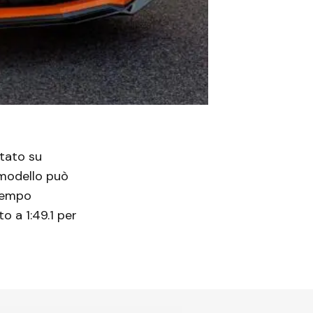
tato su
 modello può
 tempo
o a 1:49.1 per