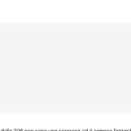
i della Z06 non sono una sorpresa ed è sempre fantas