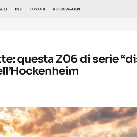
AULT
BYD
TOYOTA
VOLKSWAGEN
e: questa Z06 di serie “dis
ell’Hockenheim