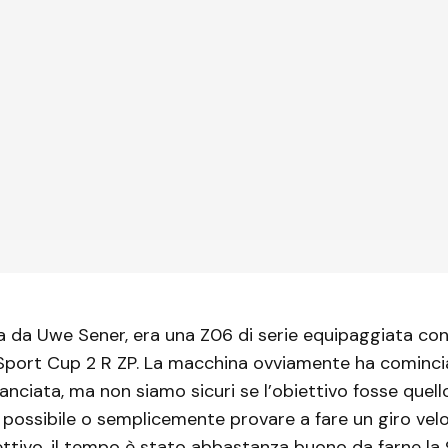
ta da Uwe Sener, era una Z06 di serie equipaggiata co
 Sport Cup 2 R ZP. La macchina ovviamente ha comincia
anciata, ma non siamo sicuri se l’obiettivo fosse quello
 possibile o semplicemente provare a fare un giro vel
iettivo, il tempo è stato abbastanza buono da farne l