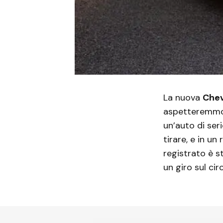
La nuova
Chev
aspetteremmo 
un’auto di ser
tirare, e in u
registrato è s
un giro sul ci