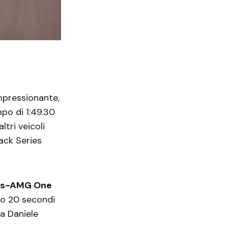
mpressionante,
po di 1:49.30
tri veicoli
ack Series
s-AMG One
lo 20 secondi
da Daniele