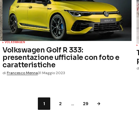
VOLKSWAGEN
Volkswagen Golf R 333:
presentazione ufficiale con foto e
caratteristiche
d
di
Francesco Menna
31 Maggio 2023
1
2
…
29