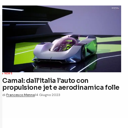
NEWS
Camal: dall’Italia l’auto con
propulsione jet e aerodinamica folle
di
Francesco Menna
14 Giugno 2023