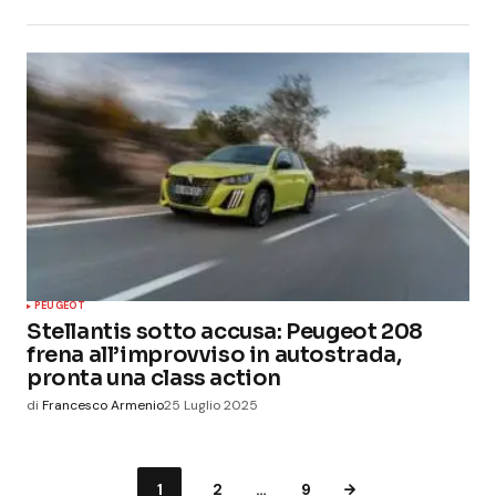
PEUGEOT
Stellantis sotto accusa: Peugeot 208
frena all’improvviso in autostrada,
pronta una class action
di
Francesco Armenio
25 Luglio 2025
1
2
…
9