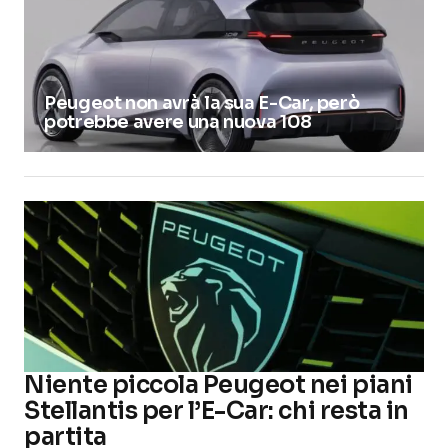
Peugeot non avrà la sua E-Car, però
potrebbe avere una nuova 108
Niente piccola Peugeot nei piani
Stellantis per l’E-Car: chi resta in
partita