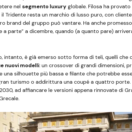
etere nel
segmento luxury
globale. Filosa ha provato 
il Tridente resta un marchio di lusso puro, con cliente
tro brand del gruppo può vantare. Ha anche promesso
 a parte” a dicembre, quando (a quanto pare) arriver
o, intanto, è già emerso sotto forma di teli, quelli che
e nuovi modelli
: un crossover di grandi dimensioni, p
 e una silhouette più bassa e filante che potrebbe ess
gran turismo o addirittura una coupé a quattro porte.
l 2030, ad affiancare le versioni appena rinnovate di G
Grecale.