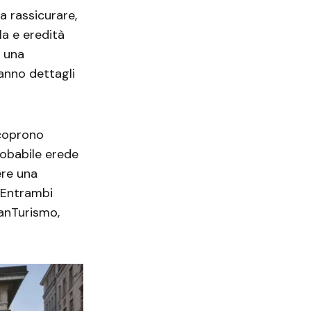
a rassicurare,
la e eredità
 una
anno dettagli
 coprono
robabile erede
ere una
 Entrambi
ranTurismo,