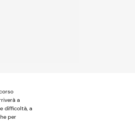
 corso
rriverà a
 difficoltà, a
che per