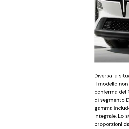
Diversa la sit
Il modello non
conferma del
di segmento D 
gamma includer
Integrale. Lo s
proporzioni d