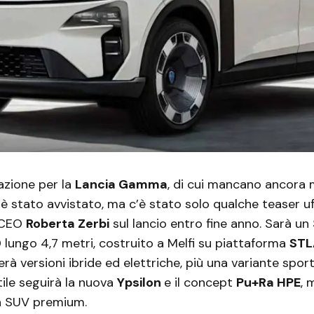
uazione per la
Lancia Gamma
, di cui mancano ancora m
 è stato avvistato, ma c’è stato solo qualche teaser uff
 CEO
Roberta Zerbi
sul lancio entro fine anno. Sarà u
lungo 4,7 metri, costruito a Melfi su piattaforma
STL
à versioni ibride ed elettriche, più una variante spor
tile seguirà la nuova
Ypsilon
e il concept
Pu+Ra HPE
, 
a SUV premium.