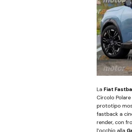
La
Fiat Fastb
Circolo Polare
prototipo most
fastback a cin
render, con fr
l’occhio alla
G