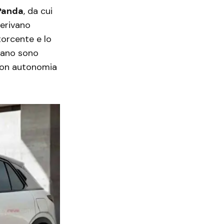
Panda
, da cui
derivano
torcente e lo
ofano sono
con autonomia