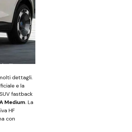
olti dettagli.
iciale e la
n SUV fastback
A Medium
. La
tiva HF
ma con