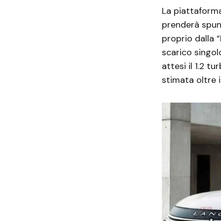
La piattaform
prenderà spunt
proprio dalla 
scarico singol
attesi il 1.2 t
stimata oltre 