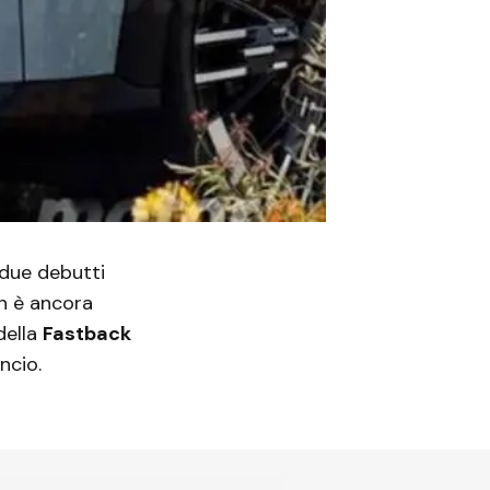
due debutti
n è ancora
della
Fastback
ncio.