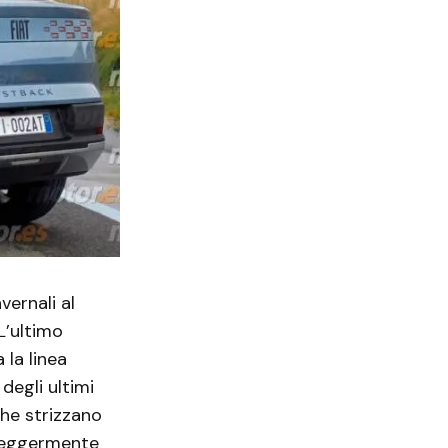
vernali al
L’ultimo
 la linea
degli ultimi
che strizzano
a leggermente