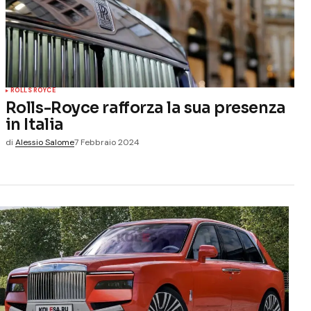
ROLLS ROYCE
Rolls-Royce rafforza la sua presenza
in Italia
di
Alessio Salome
7 Febbraio 2024