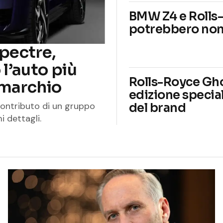
BMW Z4 e Rolls
potrebbero non 
pectre,
l’auto più
Rolls-Royce Gho
 marchio
edizione special
contributo di un gruppo
del brand
i dettagli.