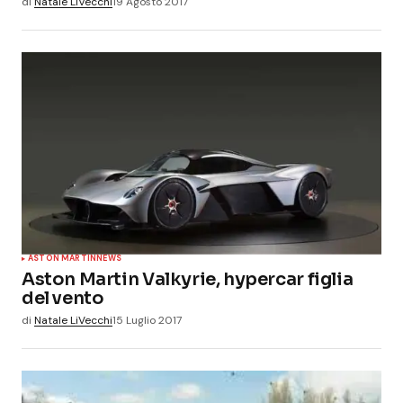
di
Natale LiVecchi
19 Agosto 2017
ASTON MARTIN
NEWS
Aston Martin Valkyrie, hypercar figlia
del vento
di
Natale LiVecchi
15 Luglio 2017