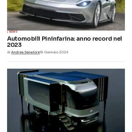
NEWS
Automobili Pininfarina: anno record nel
2023
di
Andrea Senatore
16 Gennaio 2024