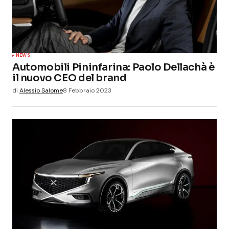
NEWS
Automobili Pininfarina: Paolo Dellachà è
il nuovo CEO del brand
di
Alessio Salome
8 Febbraio 2023