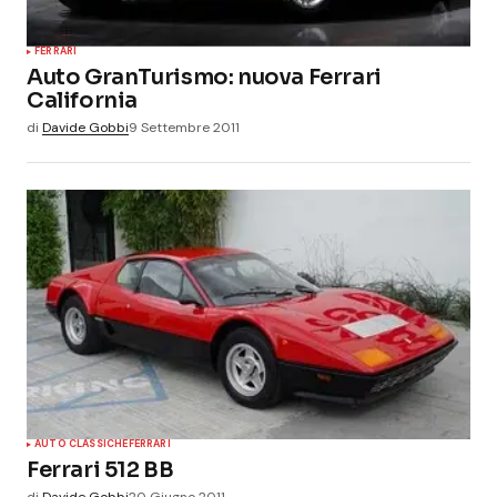
FERRARI
Auto GranTurismo: nuova Ferrari
California
di
Davide Gobbi
9 Settembre 2011
AUTO CLASSICHE
FERRARI
Ferrari 512 BB
di
Davide Gobbi
20 Giugno 2011