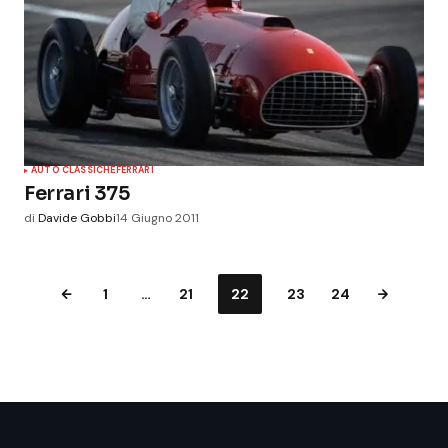
AUTO CLASSICHE
FERRARI
Ferrari 375
di
Davide Gobbi
14 Giugno 2011
1
…
21
22
23
24