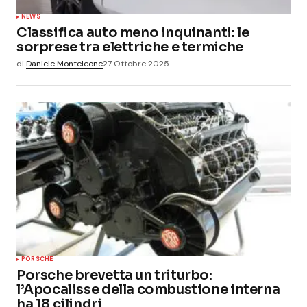
NEWS
Classifica auto meno inquinanti: le
sorprese tra elettriche e termiche
di
Daniele Monteleone
27 Ottobre 2025
PORSCHE
Porsche brevetta un triturbo:
l’Apocalisse della combustione interna
ha 18 cilindri