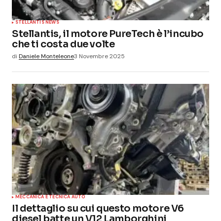
STELLANTIS NEWS
Stellantis, il motore PureTech è l’incubo
che ti costa due volte
di
Daniele Monteleone
3 Novembre 2025
MECCANICA E TECNICA AUTO
Il dettaglio su cui questo motore V6
diesel batte un V12 Lamborghini